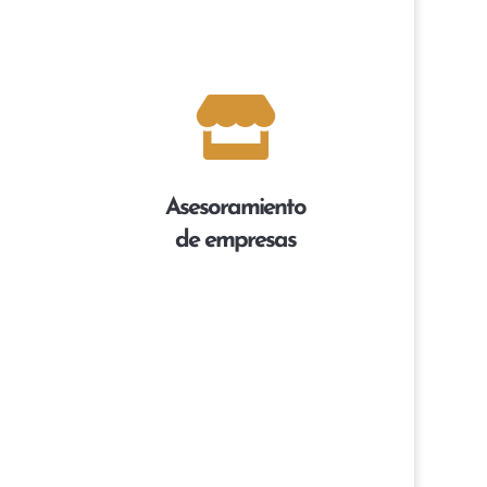

Asesoramiento
de empresas