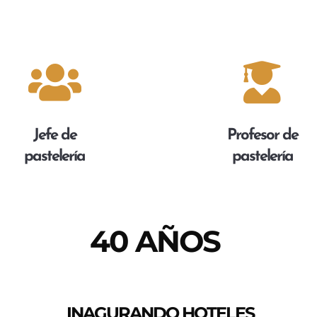


Jefe de
Profesor de
pastelería
pastelería
40 AÑOS
INAGURANDO HOTELES