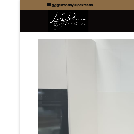
g@gastronomyluisperera.com