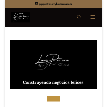
g@gastronomyluisperera.com